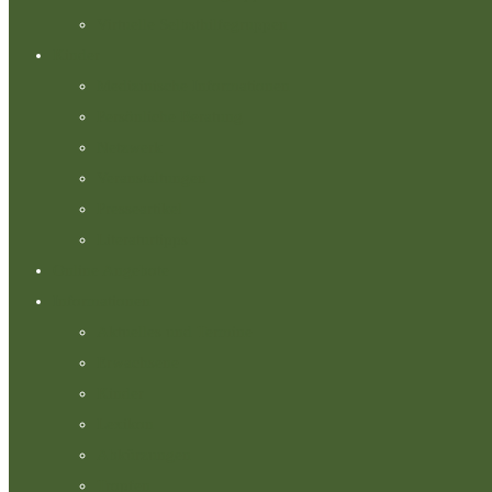
Virtuelle Selbsthilfegruppen
Kinder
Medizinische Informationen
Persönliche Beratung
Netzwerk
Veranstaltungen
Presseartikel
Literaturtipps
Online Angebote
Informationen
Aktuelles und Termine
Erwachsene
Kinder
Lexikon
Abkürzungen
Tropfen