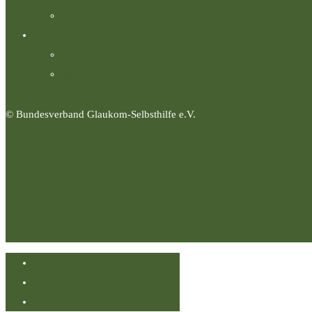
Studien
Drucksachen
Informationsmaterial
Mitgliederzeitschrift
© Bundesverband Glaukom-Selbsthilfe e.V.