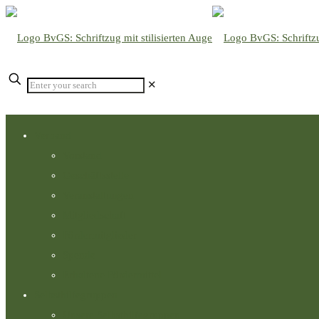
Enter
✕
your
search
Verband
Vorstand
Geschäftsstelle
Veranstaltungen
Mitgliedschaft
Fördermitglieder
Spende
Erhaltene Fördermittel
Selbsthilfegruppen
Unsere Selbsthilfegruppen