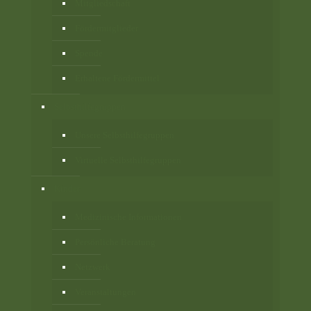
Mitgliedschaft
Fördermitglieder
Spende
Erhaltene Fördermittel
Selbsthilfegruppen
Unsere Selbsthilfegruppen
Virtuelle Selbsthilfegruppen
Kinder
Medizinische Informationen
Persönliche Beratung
Netzwerk
Veranstaltungen