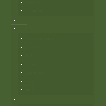
Presseartikel
Literaturtipps
Online Angebote
Informationen
Aktuelles und Termine
Erwachsene
Kinder
Lexikon
Abkürzungen
Tropfen
Studien
Drucksachen